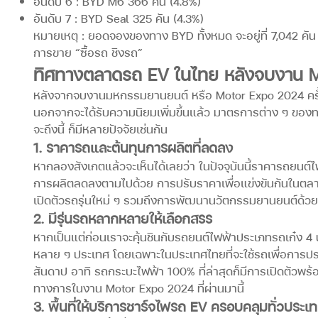
อันดับ 6 : BYD M6 366 คัน (4.8%)
อันดับ 7 : BYD Seal 325 คัน (4.3%)
หมายเหตุ : ยอดจองของทาง BYD ทั้งหมด จะอยู่ที่ 7,042 
การขาย “ซื้อรถ ชิงรถ”
ทิศทางตลาดรถ EV ในไทย หลังจบงาน 
หลังจากจบงานมหกรรมยานยนต์ หรือ Motor Expo 2024 ครั้งท
นอกจากจะได้รับความนิยมเพิ่มขึ้นแล้ว มาตรการต่าง ๆ ของทาง
จะถึงนี้ ก็มีหลายปัจจัยเช่นกัน
1. ราคารถและต้นทุนการผลิตที่ลดลง
หากลองสังเกตแล้วจะเห็นได้เลยว่า ในปัจจุบันนี้ราคารถยนต์ไ
การผลิตลดลงตามไปด้วย การปรับราคาเพื่อแข่งขันกันในตลาดจ
เปิดตัวรถรุ่นใหม่ ๆ รวมถึงการพัฒนานวัตกรรมยานยนต์ด้วย ย
2. มีรุ่นรถหลากหลายให้เลือกสรร
หากเป็นแต่ก่อนเราจะคุ้นชินกับรถยนต์ไฟฟ้าประเภทรถเก๋ง 4
หลาย ๆ ประเทศ โดยเฉพาะในประเทศไทยที่จะใช้รถเพื่อการประ
สันดาป อาทิ รถกระบะไฟฟ้า 100% ที่ล่าสุดก็มีการเปิดตัวพร
ทางการในงาน Motor Expo 2024 ที่ผ่านมานี้
3. พื้นที่ให้บริการชาร์จไฟรถ EV ครอบคลุมทั่วประเ