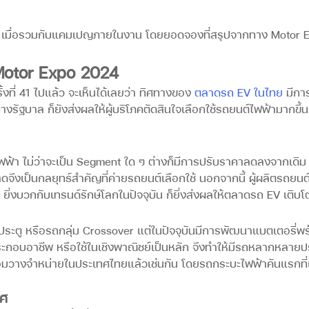
คัน เมื่อรวมกับแคมเปญภายในงาน โดยยอดจองที่สรุปจากทาง Motor 
Motor Expo 2024
ี่ 41 ไปแล้ว จะเห็นได้เลยว่า ทิศทางของ
ตลาดรถ EV ในไทย
มีกา
รัฐบาล ก็ยังส่งผลให้ผู้บริโภคตัดสินใจเลือกใช้รถยนต์ไฟฟ้ามากขึ้น 
ฟฟ้า ไม่ว่าจะเป็น Segment ใด ๆ ต่างก็มีการปรับราคาลดลงจากเดิม ซ
ึงเป็นกลยุทธ์สำคัญที่ค่ายรถยนต์เลือกใช้ นอกจากนี้ ผู้ผลิตรถยนต
ิ่งบวกกับเทรนด์รักษ์โลกในปัจจุบัน ก็ยิ่งส่งผลให้ตลาดรถ EV เติบโ
 ประตู หรือรถกลุ่ม Crossover แต่ในปัจจุบันมีการพัฒนาแบตเตอรี่พ
กอบอาชีพ หรือใช้ในเชิงพาณิชย์เป็นหลัก จึงทำให้มีรถหลากหลายปร
้อมวางจำหน่ายในประเทศไทยแล้วเช่นกัน โดยรถกระบะไฟฟ้าคันแรกที่เ
ทศ